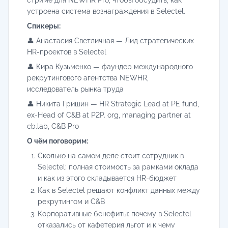
стриме для NEWHR Pro, чтобы обсудить, как
устроена система вознаграждения в Selectel.
Спикеры:
👤 Анастасия Светличная — Лид стратегических
HR-проектов в Selectel
👤 Кира Кузьменко — фаундер международного
рекрутингового агентства NEWHR,
исследователь рынка труда
👤 Никита Гришин — HR Strategic Lead at PE fund,
ex-Head of C&B at P2P. org, managing partner at
cb.lab, C&B Pro
О чём поговорим:
Сколько на самом деле стоит сотрудник в
Selectel: полная стоимость за рамками оклада
и как из этого складывается HR-бюджет
Как в Selectel решают конфликт данных между
рекрутингом и C&B
Корпоративные бенефиты: почему в Selectel
отказались от кафетерия льгот и к чему